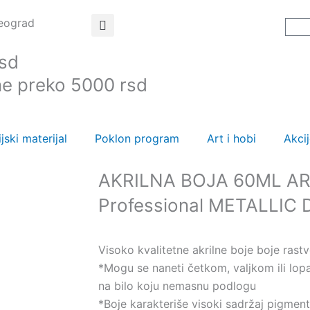
Beograd
C
rsd
ne preko 5000 rsd
jski materijal
Poklon program
Art i hobi
Akci
AKRILNA BOJA 60ML AR
Professional METALLI
Visoko kvalitetne akrilne boje boje rastv
*Mogu se naneti četkom, valjkom ili lop
na bilo koju nemasnu podlogu
*Boje karakteriše visoki sadržaj pigment