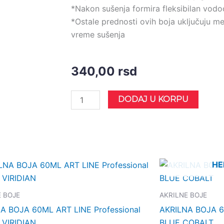
*Nakon sušenja formira fleksibilan vodo
*Ostale prednosti ovih boja uključuju 
vreme sušenja
340,00
rsd
AKRILNA
DODAJ U KORPU
BOJA
60ML
ART
LINE
Professional
НЕ
METALLIC
DARK
E BOJE
AKRILNE BOJE
BROWN
A BOJA 60ML ART LINE Professional
AKRILNA BOJA 60
количина
VIRIDIAN
BLUE COBALT