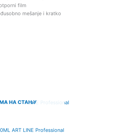
otporni film
međusobno mešanje i kratko
МА НА СТАЊУ
ML ART LINE Professional