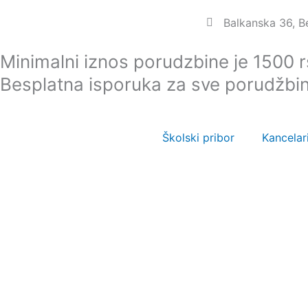
Пређи
Balkanska 36, 
на
садржај
Minimalni iznos porudzbine je 1500 
Besplatna isporuka za sve porudžbi
Školski pribor
Kancelari