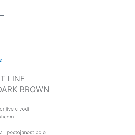
art
je
T LINE
C DARK BROWN
orljive u vodi
aticom
a i postojanost boje