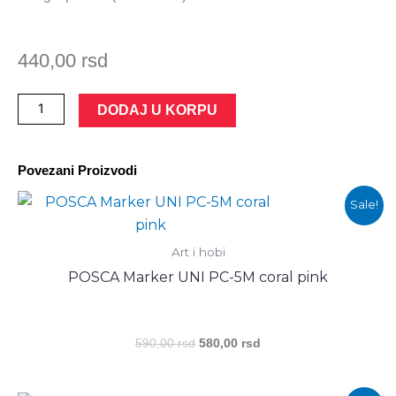
440,00
rsd
POSCA
DODAJ U KORPU
Marker
UNI
Povezani Proizvodi
PC-
3M
Оригинална
Тренутна
Sale!
цена
цена
black
је
је:
количина
била:
580,00 rsd.
Art i hobi
590,00 rsd.
POSCA Marker UNI PC-5M coral pink
590,00
rsd
580,00
rsd