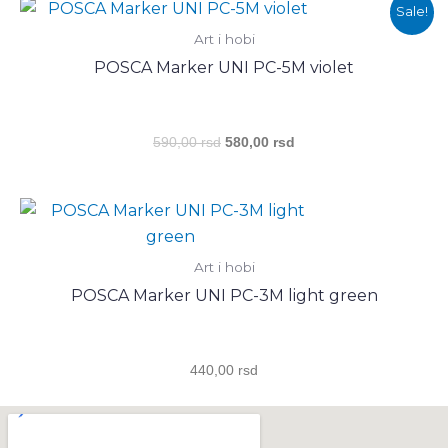
Оригинална
Тренутна
Sale!
цена
цена
Art i hobi
је
је:
била:
580,00 rsd.
POSCA Marker UNI PC-5M violet
590,00 rsd.
590,00
rsd
580,00
rsd
Art i hobi
POSCA Marker UNI PC-3M light green
440,00
rsd