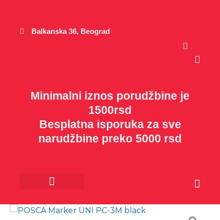
Пређи
на
садржај
Balkanska 36, Beograd
Cart
Minimalni iznos porudžbine je
1500rsd
Besplatna isporuka za sve
narudžbine preko 5000 rsd
Cart
Kancelarijski materijal
Poklon program