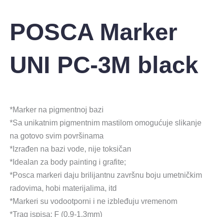
POSCA Marker
UNI PC-3M black
*Marker na pigmentnoj bazi
*Sa unikatnim pigmentnim mastilom omogućuje slikanje
na gotovo svim površinama
*Izrađen na bazi vode, nije toksičan
*Idealan za body painting i grafite;
*Posca markeri daju brilijantnu završnu boju umetničkim
radovima, hobi materijalima, itd
*Markeri su vodootporni i ne izbleđuju vremenom
*Trag ispisa: F (0.9-1.3mm)