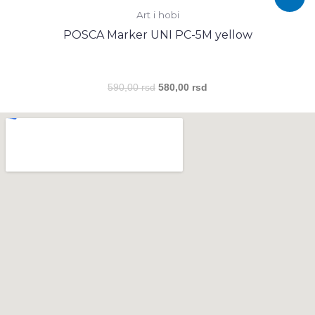
цена
цена
Art i hobi
је
је:
била:
580,00 rsd.
POSCA Marker UNI PC-5M yellow
590,00 rsd.
590,00
rsd
580,00
rsd