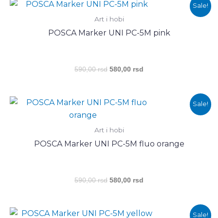
5M
Оригинална
Тренутна
Sale!
цена
цена
beige
Art i hobi
је
је:
количина
била:
580,00 rsd.
POSCA Marker UNI PC-5M pink
590,00 rsd.
590,00
rsd
580,00
rsd
Оригинална
Тренутна
Sale!
цена
цена
је
је:
била:
580,00 rsd.
Art i hobi
590,00 rsd.
POSCA Marker UNI PC-5M fluo orange
590,00
rsd
580,00
rsd
Оригинална
Тренутна
Sale!