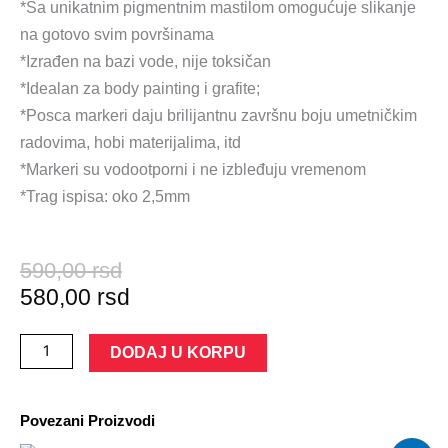
*Sa unikatnim pigmentnim mastilom omogućuje slikanje
na gotovo svim površinama
*Izrađen na bazi vode, nije toksičan
*Idealan za body painting i grafite;
*Posca markeri daju brilijantnu završnu boju umetničkim
radovima, hobi materijalima, itd
*Markeri su vodootporni i ne izbleđuju vremenom
*Trag ispisa: oko 2,5mm
Оригинална
Тренутна
590,00
rsd
цена
цена
580,00
rsd
је
је:
била:
580,00 rsd.
POSCA
DODAJ U KORPU
590,00 rsd.
Marker
UNI
Povezani Proizvodi
PC-