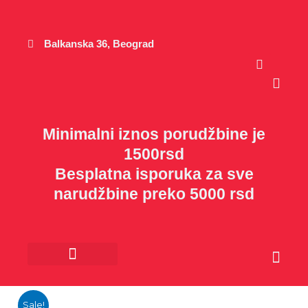
Пређи
на
садржај
Balkanska 36, Beograd
Cart
Minimalni iznos porudžbine je
1500rsd
Besplatna isporuka za sve
narudžbine preko 5000 rsd
Cart
Kancelarijski materijal
Poklon program
Sale!