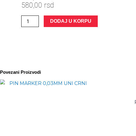
580,00
rsd
DODAJ U KORPU
Povezani Proizvodi