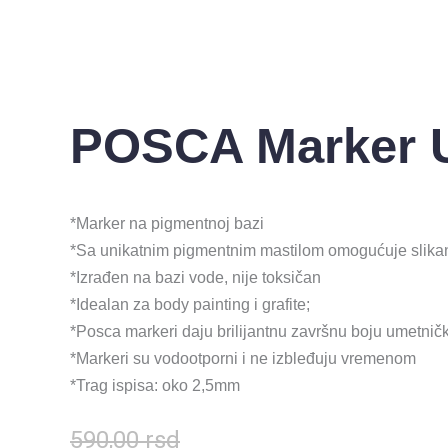
gold
количина
POSCA Marker U
*Marker na pigmentnoj bazi
*Sa unikatnim pigmentnim mastilom omogućuje slika
*Izrađen na bazi vode, nije toksičan
*Idealan za body painting i grafite;
*Posca markeri daju brilijantnu završnu boju umetničk
*Markeri su vodootporni i ne izbleđuju vremenom
*Trag ispisa: oko 2,5mm
590,00
rsd