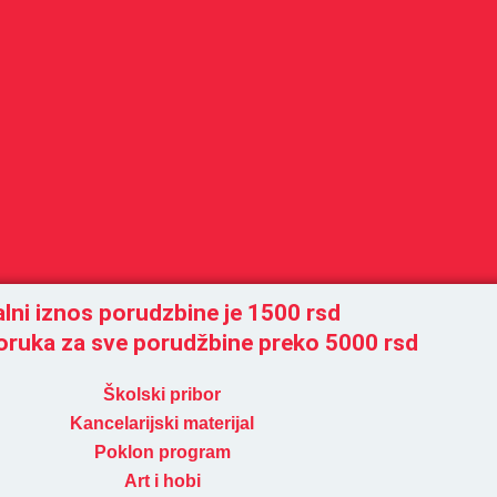
lni iznos porudzbine je 1500 rsd
oruka za sve porudžbine preko 5000 rsd
Školski pribor
Kancelarijski materijal
Poklon program
Art i hobi