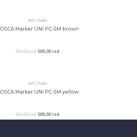
Оригинална
Тренутна
цена
цена
је
је:
Art i hobi
била:
580,00 rsd.
OSCA Marker UNI PC-5M brown
590,00 rsd.
590,00
rsd
580,00
rsd
Оригинална
Тренутна
цена
цена
је
је:
Art i hobi
била:
580,00 rsd.
OSCA Marker UNI PC-5M yellow
590,00 rsd.
590,00
rsd
580,00
rsd