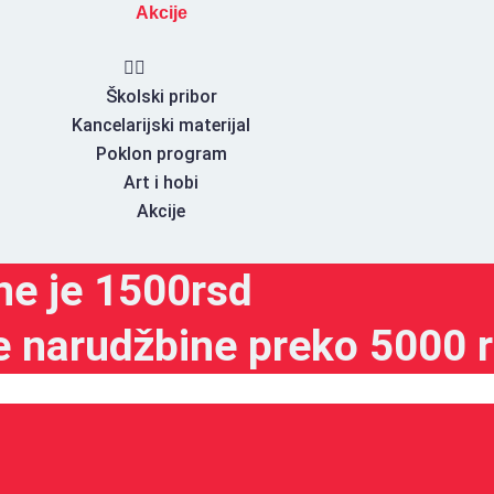
Akcije
Školski pribor
Kancelarijski materijal
Poklon program
Art i hobi
Akcije
ne je 1500rsd
e narudžbine preko 5000 