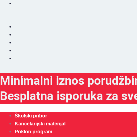
Minimalni iznos porudžbi
Besplatna isporuka za sv
Školski pribor
Kancelarijski materijal
Poklon program