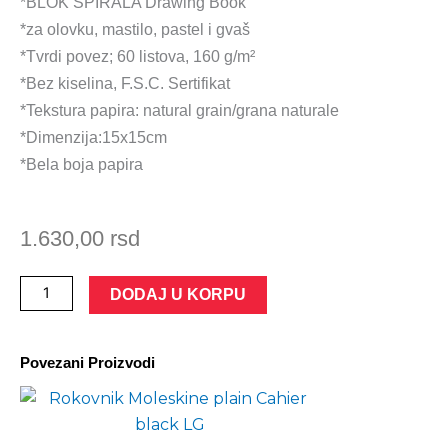
*BLOK SPIRALA Drawing Book
*za olovku, mastilo, pastel i gvaš
*Tvrdi povez; 60 listova, 160 g/m²
*Bez kiselina, F.S.C. Sertifikat
*Tekstura papira: natural grain/grana naturale
*Dimenzija:15x15cm
*Bela boja papira
1.630,00
rsd
Blok
DODAJ U KORPU
drawing
book
Povezani Proizvodi
spirala
15x15cm
60L
160g