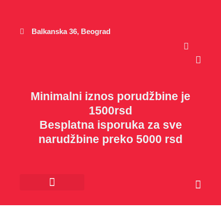
Пређи
на
садржај
Balkanska 36, Beograd
Cart
Minimalni iznos porudžbine je
1500rsd
Besplatna isporuka za sve
narudžbine preko 5000 rsd
Cart
Kancelarijski materijal
Poklon program