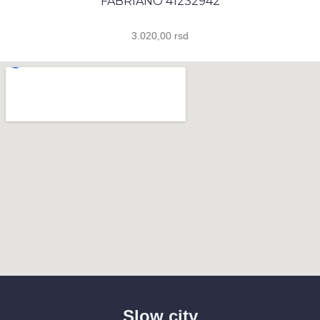
FABRIANO 41232942
3.020,00
rsd
Slow city