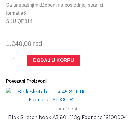
Sa unutrašnjim džepom na poslednjoj stranici
format a6
SKU QP314
1.240,00
rsd
Rokovnik
DODAJ U KORPU
Moleskine
black
Povezani Proizvodi
mek
povez
dots
PKT
Art i hobi
количина
Blok Sketch book A5 80L 110g Fabriano 19100004