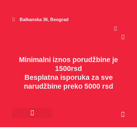
Пређи
на
садржај
Balkanska 36, Beograd
Cart
Minimalni iznos porudžbine je
1500rsd
Besplatna isporuka za sve
narudžbine preko 5000 rsd
Cart
Kancelarijski materijal
Poklon program