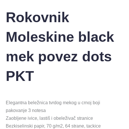
Rokovnik
Moleskine black
mek povez dots
PKT
Elegantna beležnica tvrdog mekog u crnoj boji
pakovanje 3 notesa
Zaobljene ivice, lastiš i obeleživač stranice
Bezkiselinski papir, 70 g/m2, 64 strane, tackice