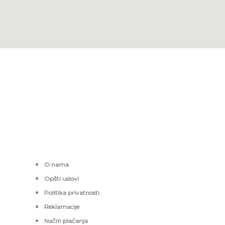
O nama
Opšti uslovi
Politika privatnosti
Reklamacije
Način plaćanja