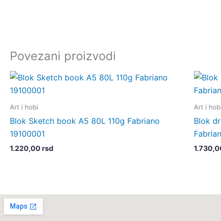
Povezani proizvodi
Art i hobi
Art i hob
Blok Sketch book A5 80L 110g Fabriano
Blok d
19100001
Fabria
1.220,00
rsd
1.730,