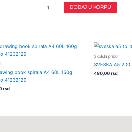
Rokovnik
DODAJ U KORPU
Moleskine
plain
Cahier
black
pocket
количина
Školski pribor
i
SVESKA A5 200 
rawing book spirala A4 60L 160g
480,00
rsd
no 41232129
00
rsd