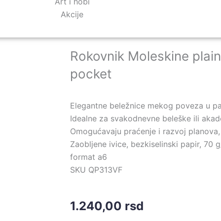
Art i hobi
Akcije
Rokovnik Moleskine plain
pocket
Elegantne beležnice mekog poveza u pa
Idealne za svakodnevne beleške ili ak
Omogućavaju praćenje i razvoj planova,
Zaobljene ivice, bezkiselinski papir, 70 
format a6
SKU QP313VF
1.240,00
rsd