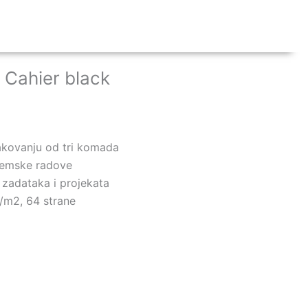
 Cahier black
kovanju od tri komada
ademske radove
 zadataka i projekata
g/m2, 64 strane