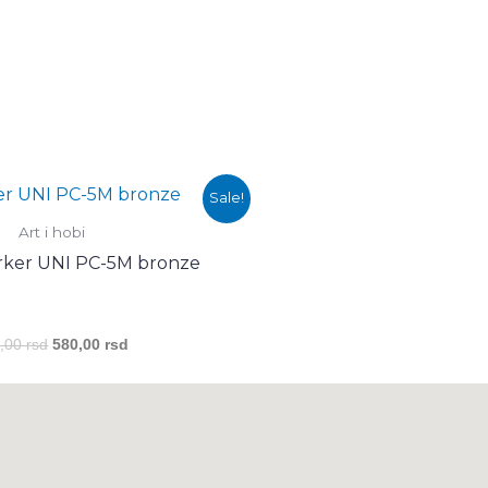
Оригинална
Тренутна
Sale!
цена
цена
је
је:
Art i hobi
била:
580,00 rsd.
ker UNI PC-5M bronze
590,00 rsd.
0,00
rsd
580,00
rsd