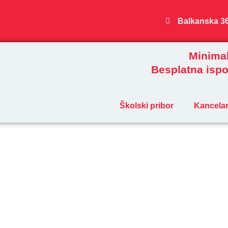
Пређи
на
Balkanska 3
садржај
Minimal
Besplatna ispo
Školski pribor
Kancelari