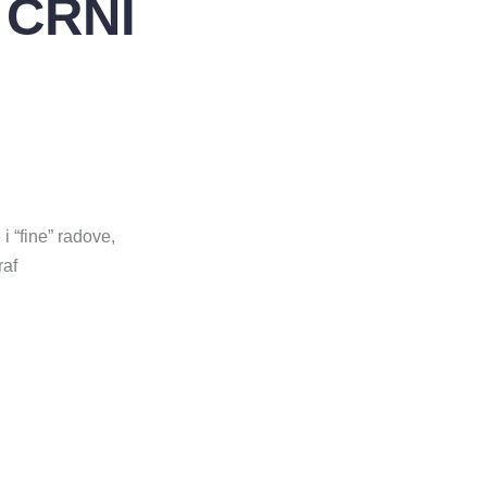
 CRNI
i “fine” radove,
raf