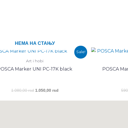
UNI
CRNI
количина
НЕМА НА СТАЊУ
Оригинална
Тренутна
Sale!
цена
цена
је
је:
Art i hobi
била:
1.050,00 rsd.
OSCA Marker UNI PC-17K black
POSCA Mar
1.080,00 rsd.
1.080,00
rsd
1.050,00
rsd
59