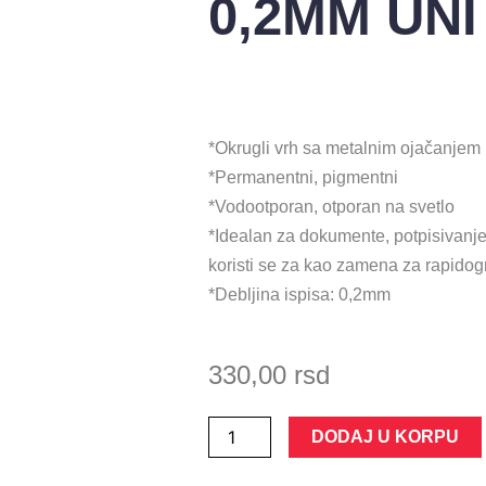
0,2MM UNI
*Okrugli vrh sa metalnim ojačanjem
*Permanentni, pigmentni
*Vodootporan, otporan na svetlo
*Idealan za dokumente, potpisivanje 
koristi se za kao zamena za rapidog
*Debljina ispisa: 0,2mm
330,00
rsd
PIN
DODAJ U KORPU
MARKER
0,2MM