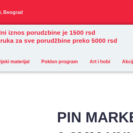
6, Beograd
ni iznos porudzbine je 1500 rsd
ruka za sve porudžbine preko 5000 rsd
jski materijal
Poklon program
Art i hobi
Akci
PIN MARK