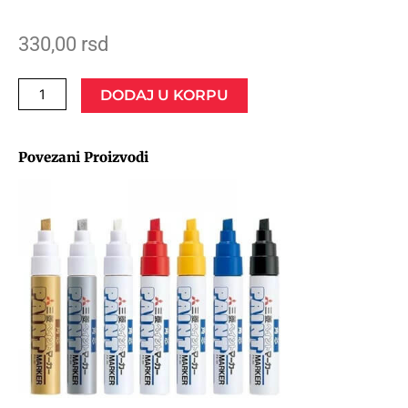
330,00
rsd
PIN
DODAJ U KORPU
MARKER
UNI
Povezani Proizvodi
PLAVI
0,3MM
количина