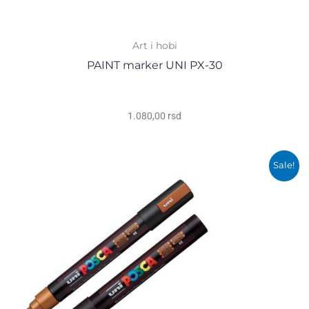
Art i hobi
PAINT marker UNI PX-30
1.080,00
rsd
Оригинална
Тренутна
Sale!
цена
цена
је
је:
била:
580,00 rsd.
590,00 rsd.