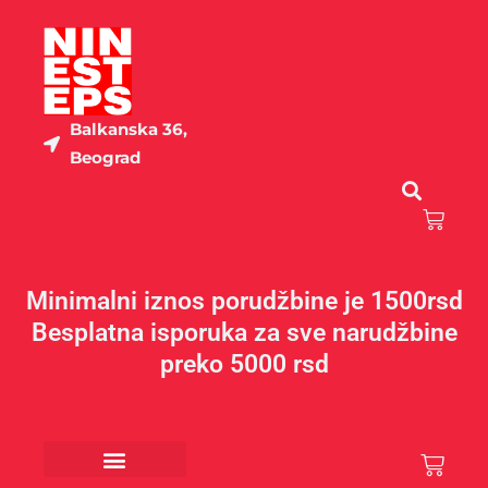
Пређи
на
садржај
Balkanska 36,
Beograd
Cart
Minimalni iznos porudžbine je 1500rsd
Besplatna isporuka za sve narudžbine
preko 5000 rsd
Cart