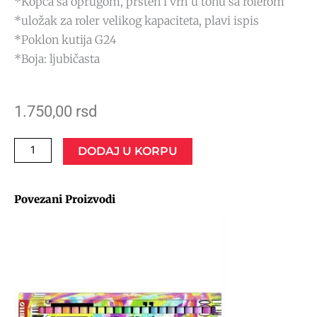
*Kopča sa oprugom, prsten i vrh u tonu sa rolerom
*uložak za roler velikog kapaciteta, plavi ispis
*Poklon kutija G24
*Boja: ljubičasta
1.750,00
rsd
Roler
DODAJ U KORPU
Jazz
Noble
Povezani Proizvodi
Elegance
PELIKAN
количина