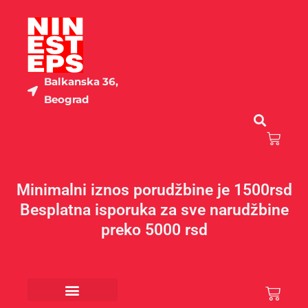
Пређи
на
садржај
Balkanska 36,
Beograd
Cart
Minimalni iznos porudžbine je 1500rsd
Besplatna isporuka za sve narudžbine
preko 5000 rsd
Cart