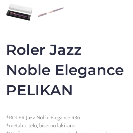
Roler Jazz
Noble Elegance
PELIKAN
*ROLER Jazz Noble Elegance R36
*metalno telo, biserno lakirano