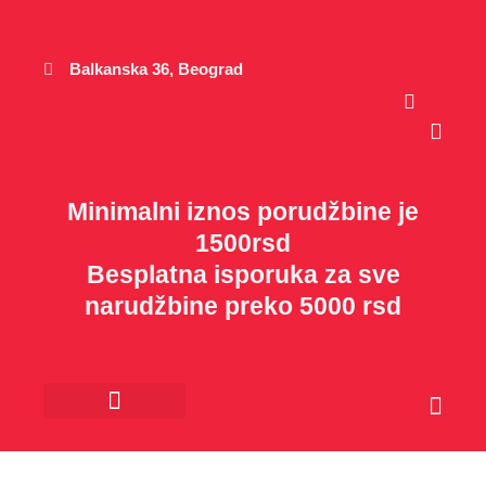
Пређи
на
садржај
Balkanska 36, Beograd
Cart
Minimalni iznos porudžbine je
1500rsd
Besplatna isporuka za sve
narudžbine preko 5000 rsd
Cart
Kancelarijski materijal
Poklon program