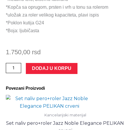
*Kopča sa oprugom, prsten i vrh u tonu sa rolerom
*uložak za roler velikog kapaciteta, plavi ispis
*Poklon kutija G24
*Boja: ljubičasta
1.750,00
rsd
Roler
DODAJ U KORPU
Jazz
Noble
Povezani Proizvodi
Elegance
PELIKAN
количина
Kancelarijski materijal
Set naliv pero+roler Jazz Noble Elegance PELIKAN