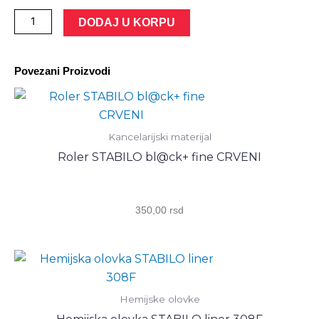
STABILO
DODAJ U KORPU
palette
gel
Povezani Proizvodi
hemijska
0,5
crvena
/
Kancelarijski materijal
crveno
Roler STABILO bl@ck+ fine CRVENI
mastilo
количина
350,00
rsd
Hemijske olovke