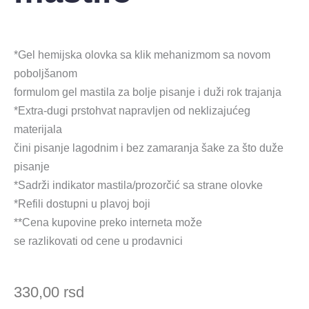
*Gel hemijska olovka sa klik mehanizmom sa novom
poboljšanom
formulom gel mastila za bolje pisanje i duži rok trajanja
*Extra-dugi prstohvat napravljen od neklizajućeg
materijala
čini pisanje lagodnim i bez zamaranja šake za što duže
pisanje
*Sadrži indikator mastila/prozorčić sa strane olovke
*Refili dostupni u plavoj boji
**Cena kupovine preko interneta može
se razlikovati od cene u prodavnici
330,00
rsd