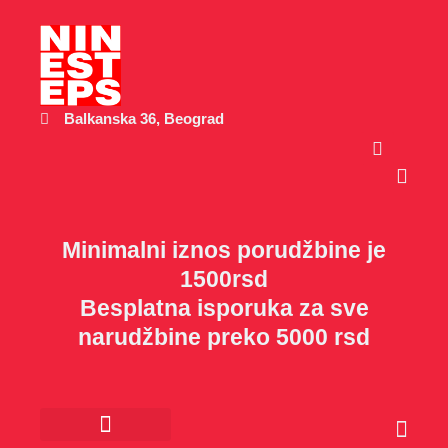
Пређи
на
садржај
Balkanska 36, Beograd
Cart
Minimalni iznos porudžbine je
1500rsd
Besplatna isporuka za sve
narudžbine preko 5000 rsd
Cart