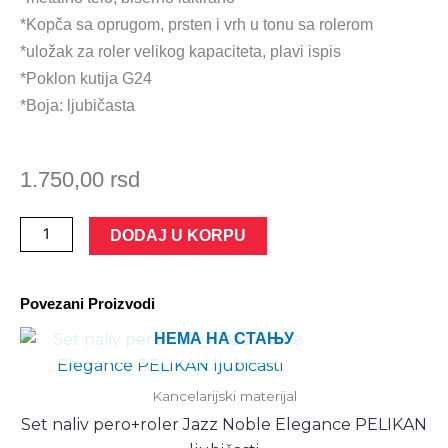
*Kopča sa oprugom, prsten i vrh u tonu sa rolerom
*uložak za roler velikog kapaciteta, plavi ispis
*Poklon kutija G24
*Boja: ljubičasta
1.750,00
rsd
Roler
DODAJ U KORPU
Jazz
Noble
Povezani Proizvodi
Elegance
PELIKAN
НЕМА НА СТАЊУ
количина
Kancelarijski materijal
Set naliv pero+roler Jazz Noble Elegance PELIKAN