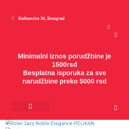
Пређи
на
садржај
Balkanska 36, Beograd
Cart
Minimalni iznos porudžbine je
1500rsd
Besplatna isporuka za sve
narudžbine preko 5000 rsd
Cart
Kancelarijski materijal
Poklon program