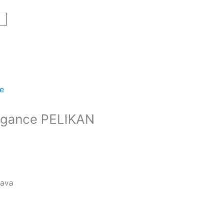
art
je
legance PELIKAN
lava