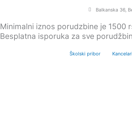
Пређи
Balkanska 36, 
на
садржај
Minimalni iznos porudzbine je 1500 
Besplatna isporuka za sve porudžbi
Školski pribor
Kancelari