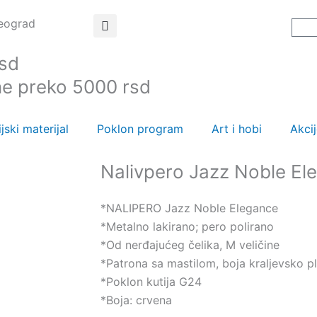
Beograd
C
rsd
ne preko 5000 rsd
jski materijal
Poklon program
Art i hobi
Akci
Nalivpero Jazz Noble E
*NALIPERO Jazz Noble Elegance
*Metalno lakirano; pero polirano
*Od nerđajućeg čelika, M veličine
*Patrona sa mastilom, boja kraljevsko p
*Poklon kutija G24
*Boja: crvena