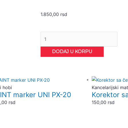
1.850,00
rsd
Nalivpero
Jazz
Noble
DODAJ U KORPU
Elegance
PELIKAN
количина
i hobi
Kancelarijski mat
INT marker UNI PX-20
Korektor s
0,00
rsd
150,00
rsd