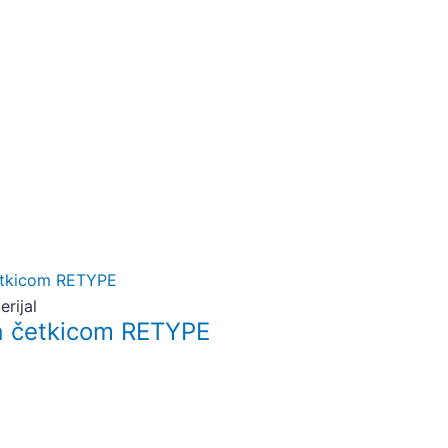
erijal
a četkicom RETYPE