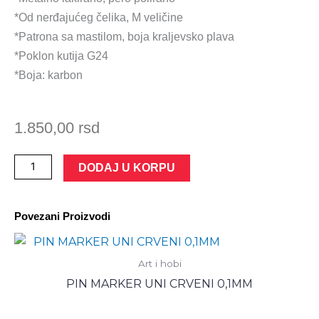
*Od nerđajućeg čelika, M veličine
*Patrona sa mastilom, boja kraljevsko plava
*Poklon kutija G24
*Boja: karbon
1.850,00
rsd
Nalivpero
DODAJ U KORPU
Jazz
Noble
Povezani Proizvodi
Elegance
PELIKAN
количина
Art i hobi
PIN MARKER UNI CRVENI 0,1MM