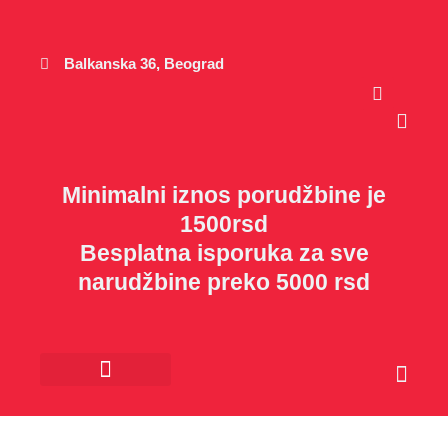
Пређи
на
садржај
Balkanska 36, Beograd
Cart
Minimalni iznos porudžbine je
1500rsd
Besplatna isporuka za sve
narudžbine preko 5000 rsd
Cart
Kancelarijski materijal
Poklon program