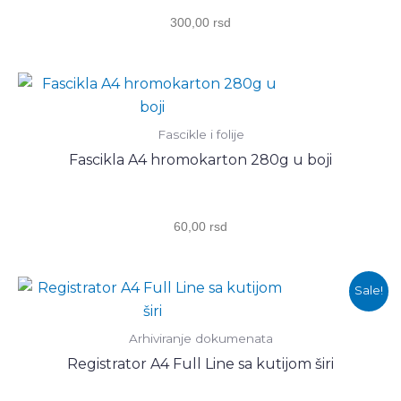
300,00
rsd
Fascikle i folije
Fascikla A4 hromokarton 280g u boji
60,00
rsd
Оригинална
Тренутна
Sale!
цена
цена
је
је:
била:
390,00 rsd.
Arhiviranje dokumenata
400,00 rsd.
Registrator A4 Full Line sa kutijom širi