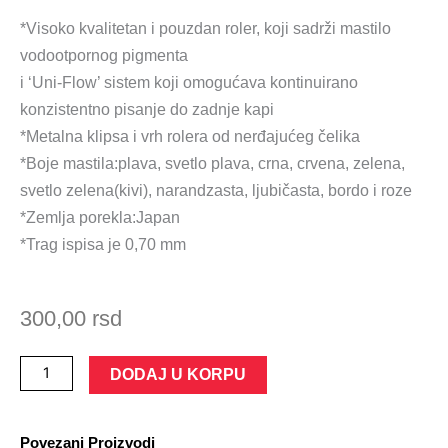
*Visoko kvalitetan i pouzdan roler, koji sadrži mastilo
vodootpornog pigmenta
i ‘Uni-Flow’ sistem koji omogućava kontinuirano
konzistentno pisanje do zadnje kapi
*Metalna klipsa i vrh rolera od nerđajućeg čelika
*Boje mastila:plava, svetlo plava, crna, crvena, zelena,
svetlo zelena(kivi), narandzasta, ljubičasta, bordo i roze
*Zemlja porekla:Japan
*Trag ispisa je 0,70 mm
300,00
rsd
ROLER
DODAJ U KORPU
UNI
BALL
Povezani Proizvodi
EYE