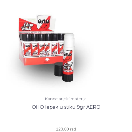
MICRO
0,7
mm
количина
Kancelarijski materijal
OHO lepak u stiku 9gr AERO
120,00
rsd