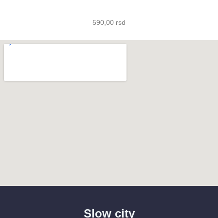
590,00
rsd
Slow city