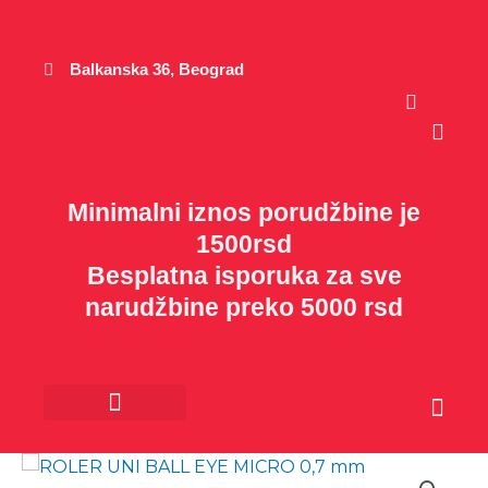
Пређи
на
садржај
Balkanska 36, Beograd
Cart
Minimalni iznos porudžbine je
1500rsd
Besplatna isporuka za sve
narudžbine preko 5000 rsd
Cart
Kancelarijski materijal
Poklon program