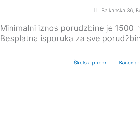
Пређи
Balkanska 36, 
на
садржај
Minimalni iznos porudzbine je 1500 
Besplatna isporuka za sve porudžbi
Školski pribor
Kancelari