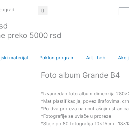
Beograd
C
rsd
ne preko 5000 rsd
jski materijal
Poklon program
Art i hobi
Akci
Foto album Grande B4
*Izvanredan foto album dimenzija 28
*Mat plastifikacija, povez šrafovima, cr
*Po dva proreza na unutrašnjim stranic
*Fotografije se uvlače u proreze
*Staje po 80 fotografija 10x15cm i 13x