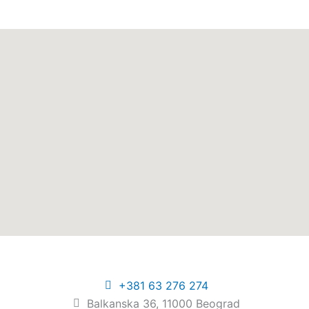
+381 63 276 274​
Balkanska 36, 11000 Beograd​