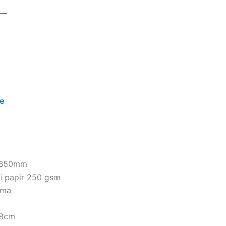
art
je
0x350mm
ni papir 250 gsm
ama
18cm