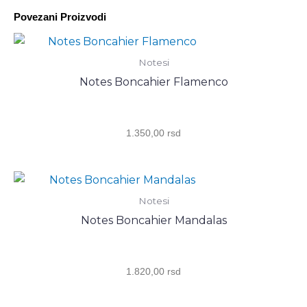
TUK
Povezani Proizvodi
количина
Notesi
Notes Boncahier Flamenco
1.350,00
rsd
Notesi
Notes Boncahier Mandalas
1.820,00
rsd