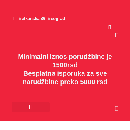
Пређи
на
садржај
Balkanska 36, Beograd
Cart
Minimalni iznos porudžbine je
1500rsd
Besplatna isporuka za sve
narudžbine preko 5000 rsd
Cart
Kancelarijski materijal
Poklon program