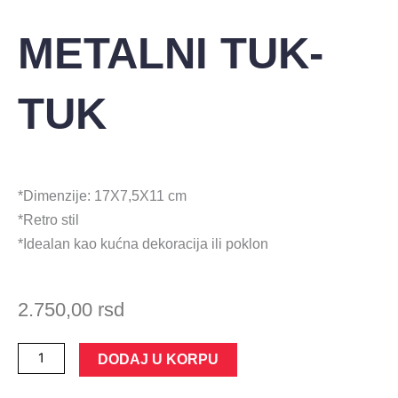
METALNI TUK-
TUK
*Dimenzije: 17X7,5X11 cm
*Retro stil
*Idealan kao kućna dekoracija ili poklon
2.750,00
rsd
METALNI
DODAJ U KORPU
TUK-