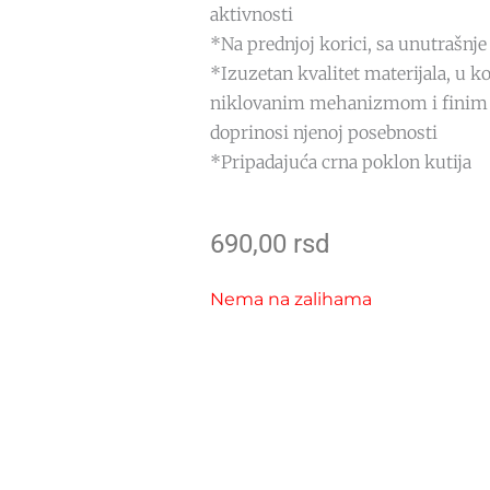
aktivnosti
*Na prednjoj korici, sa unutrašnj
*Izuzetan kvalitet materijala, u k
niklovanim mehanizmom i finim
doprinosi njenoj posebnosti
*Pripadajuća crna poklon kutija
690,00
rsd
Nema na zalihama