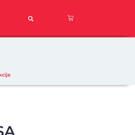
Cart
kcije
SA