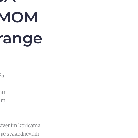
ZMOM
range
ža
 mm
 mm
šivenim koricama
nje svakodnevnih