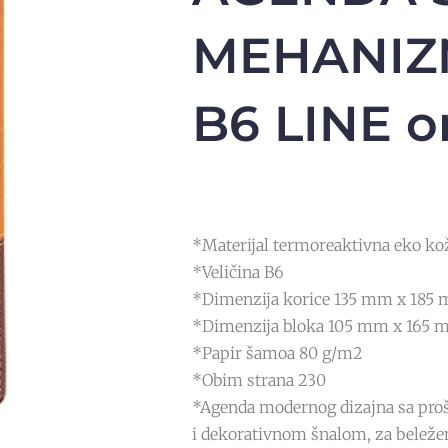
MEHANI
B6 LINE o
*Materijal termoreaktivna eko ko
*Veličina B6
*Dimenzija korice 135 mm x 185
*Dimenzija bloka 105 mm x 165
*Papir šamoa 80 g/m2
*Obim strana 230
*Agenda modernog dizajna sa pro
i dekorativnom šnalom, za beleže