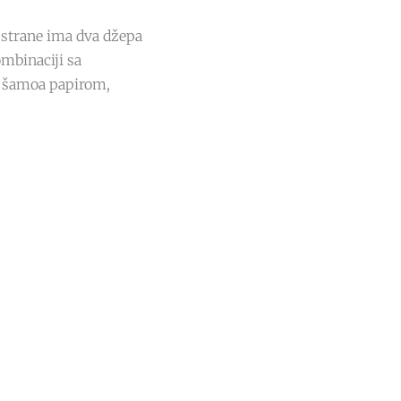
e strane ima dva džepa
ombinaciji sa
 šamoa papirom,