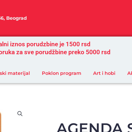
36, Beograd
lni iznos porudzbine je 1500 rsd
oruka za sve porudžbine preko 5000 rsd
ski materijal
Poklon program
Art i hobi
A
AGENDA 