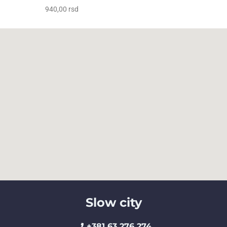
940,00
rsd
Slow city
+381 63 276 274​