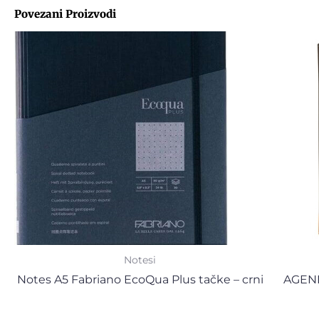
Povezani Proizvodi
Notesi
Notes A5 Fabriano EcoQua Plus tačke – crni
AGEN