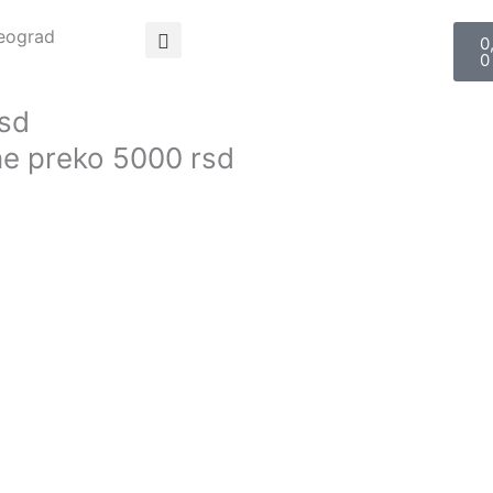
C
Beograd
0
0
rsd
ne preko 5000 rsd