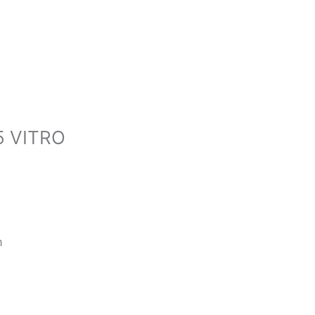
5 VITRO
m