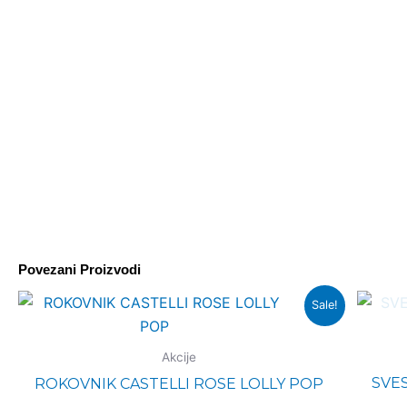
Povezani Proizvodi
Оригинална
Тренутна
Sale!
цена
цена
је
је:
била:
1.980,00 rsd.
Akcije
2.100,00 rsd.
SVES
ROKOVNIK CASTELLI ROSE LOLLY POP