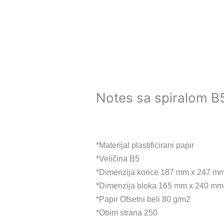
Notes sa spiralom B
*Materijal plastificirani papir
*Veličina B5
*Dimenzija korice 187 mm x 247 m
*Dimenzija bloka 165 mm x 240 mm
*Papir Ofsetni beli 80 g/m2
*Obim strana 250