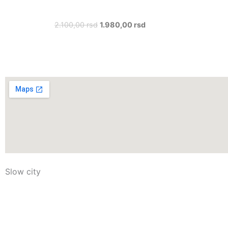
2.100,00
rsd
1.980,00
rsd
Slow city