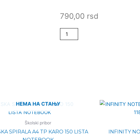
790,00
rsd
Notes
DODAJ U KORPU
sa
spiralom
B5
VITRO
количина
НЕМА НА СТАЊУ
Školski pribor
KA SPIRALA A4 TP KARO 150 LISTA
INFINITY N
NOTEBOOK