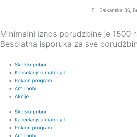
Пређи
Balkanska 36, 
на
садржај
Minimalni iznos porudzbine je 1500 
Besplatna isporuka za sve porudžbi
Školski pribor
Kancelarijski materijal
Poklon program
Art i hobi
Akcije
Školski pribor
Kancelarijski materijal
Poklon program
Art i hobi