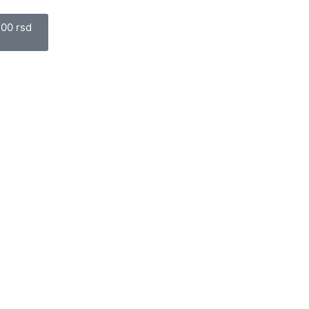
art
,00
rsd