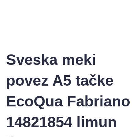
Sveska meki
povez A5 tačke
EcoQua Fabriano
14821854 limun