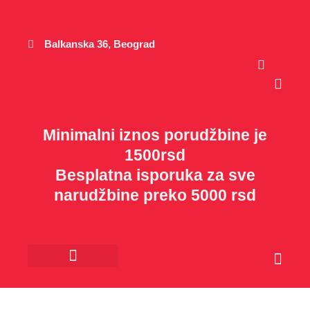
Пређи
на
садржај
Balkanska 36, Beograd
Cart
Minimalni iznos porudžbine je
1500rsd
Besplatna isporuka za sve
narudžbine preko 5000 rsd
Cart
Kancelarijski materijal
Poklon program