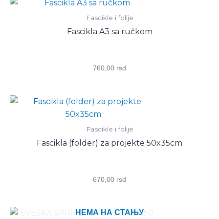
EcoQua
Fascikle i folije
Fabriano
Fascikla A3 sa ručkom
14821854
limun
žuta
760,00
rsd
количина
Fascikle i folije
Fascikla (folder) za projekte 50x35cm
670,00
rsd
НЕМА НА СТАЊУ