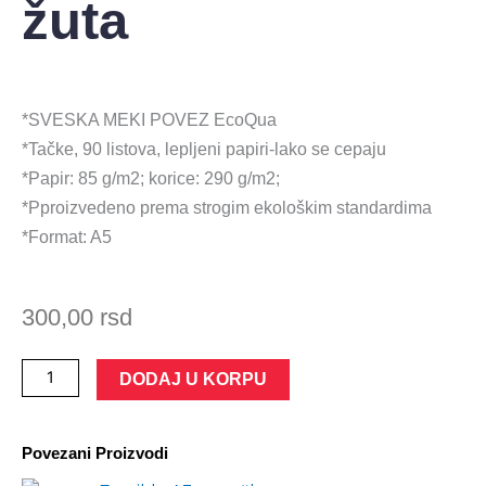
žuta
*SVESKA MEKI POVEZ EcoQua
*Tačke, 90 listova, lepljeni papiri-lako se cepaju
*Papir: 85 g/m2; korice: 290 g/m2;
*Pproizvedeno prema strogim ekološkim standardima
*Format: A5
300,00
rsd
Sveska
DODAJ U KORPU
meki
povez
Povezani Proizvodi
A5
tačke