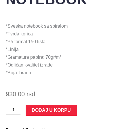
*Sveska notebook sa spiralom
*Tvrda korica
*B5 format 150 lista
*Linija
*Gramatura papira: 70gr/m²
*Odličan kvalitet izrade
*Boja: braon
930,00
rsd
SVESKA
DODAJ U KORPU
SPIRALA
B5