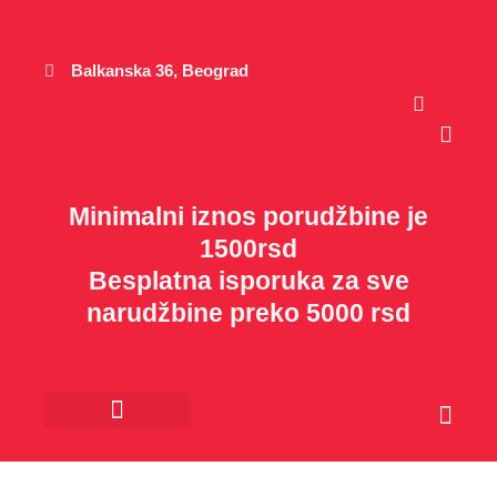
Пређи
на
садржај
Balkanska 36, Beograd
Cart
Minimalni iznos porudžbine je
1500rsd
Besplatna isporuka za sve
narudžbine preko 5000 rsd
Cart
Kancelarijski materijal
Poklon program