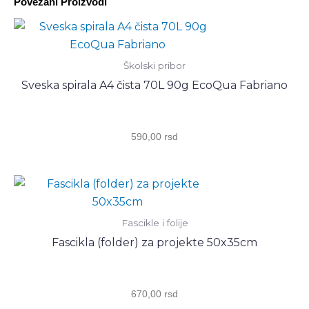
Povezani Proizvodi
TP
LINIJA
150
LISTA
Školski pribor
NOTEBOOK
Sveska spirala A4 čista 70L 90g EcoQua Fabriano
количина
590,00
rsd
Fascikle i folije
Fascikla (folder) za projekte 50x35cm
670,00
rsd