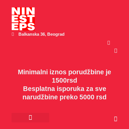
Пређи
на
садржај
Balkanska 36, Beograd
Cart
Minimalni iznos porudžbine je
1500rsd
Besplatna isporuka za sve
narudžbine preko 5000 rsd
Cart
Kancelarijski materijal
Poklon program