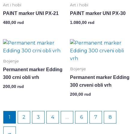
Art i hobi
Art i hobi
PAINT marker UNI PX-21
PAINT marker UNI PX-30
480,00
rsd
1.080,00
rsd
Bojenje
Bojenje
Permanent marker Edding
300 crni obli vrh
Permanent marker Edding
300 crveni obli vrh
200,00
rsd
200,00
rsd
1
2
3
4
…
6
7
8
→