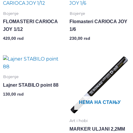
Bojenje
Bojenje
FLOMASTERI CARIOCA
Flomasteri CARIOCA JOY
JOY 1/12
1/6
420,00
rsd
230,00
rsd
Bojenje
Lajner STABILO point 88
130,00
rsd
НЕМА НА СТАЊУ
Art i hobi
MARKER ULJANI 2,2MM