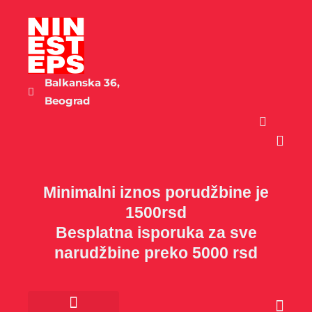
Пређи
на
садржај
Balkanska 36,
Beograd
Cart
Minimalni iznos porudžbine je
1500rsd
Besplatna isporuka za sve
narudžbine preko 5000 rsd
Cart