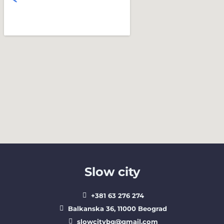
Slow city
+381 63 276 274​
Balkanska 36, 11000 Beograd​
slowcitybg@gmail.com