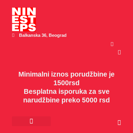
Пређи
на
садржај
Balkanska 36, Beograd
Cart
Minimalni iznos porudžbine je
1500rsd
Besplatna isporuka za sve
narudžbine preko 5000 rsd
Cart
Kancelarijski materijal
Poklon program