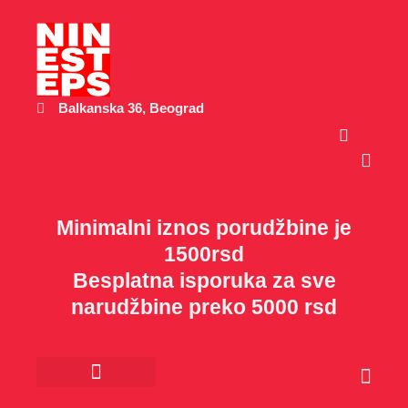
Пређи
на
садржај
Balkanska 36, Beograd
Cart
Minimalni iznos porudžbine je
1500rsd
Besplatna isporuka za sve
narudžbine preko 5000 rsd
Cart
Kancelarijski materijal
Poklon program