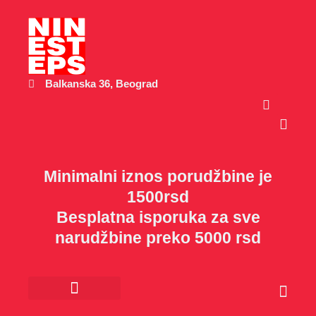
Пређи
на
садржај
Balkanska 36, Beograd
Cart
Minimalni iznos porudžbine je
1500rsd
Besplatna isporuka za sve
narudžbine preko 5000 rsd
Cart
Kancelarijski materijal
Poklon program