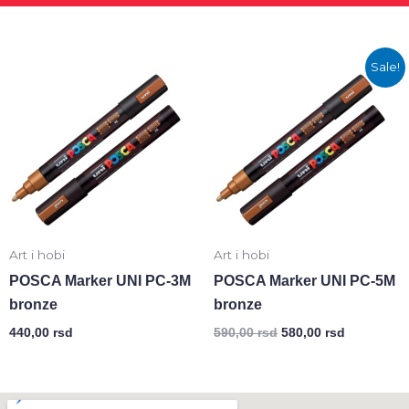
Оригинална
Тренутна
Sale!
цена
цена
је
је:
била:
580,00 rsd
590,00 rsd.
Art i hobi
Art i hobi
POSCA Marker UNI PC-3M
POSCA Marker UNI PC-5M
bronze
bronze
440,00
rsd
590,00
rsd
580,00
rsd