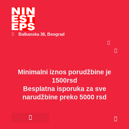
Пређи
на
садржај
Balkanska 36, Beograd
Cart
Minimalni iznos porudžbine je
1500rsd
Besplatna isporuka za sve
narudžbine preko 5000 rsd
Cart
Kancelarijski materijal
Poklon program