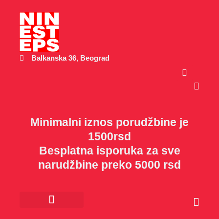
Пређи
на
садржај
Balkanska 36, Beograd
Cart
Minimalni iznos porudžbine je
1500rsd
Besplatna isporuka za sve
narudžbine preko 5000 rsd
Cart
Kancelarijski materijal
Poklon program