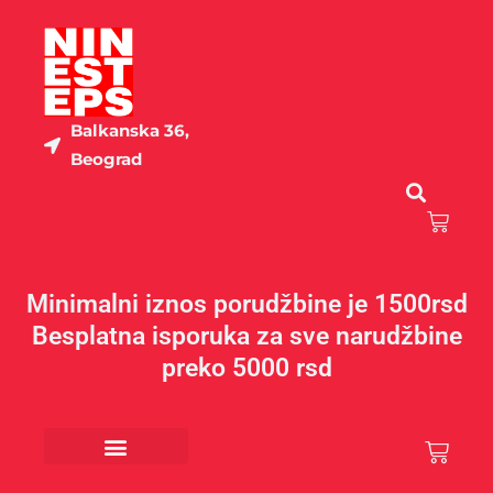
Пређи
на
садржај
Balkanska 36,
Beograd
Cart
Minimalni iznos porudžbine je 1500rsd
Besplatna isporuka za sve narudžbine
preko 5000 rsd
Cart
Kancelarijski materijal
Poklon program