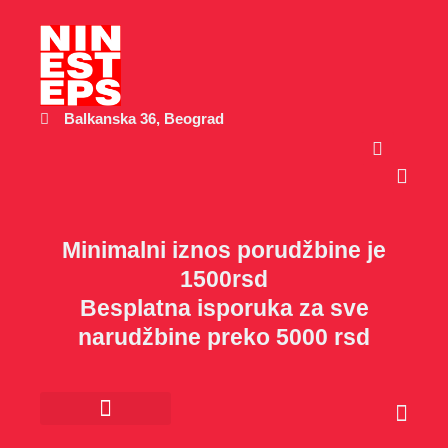
Пређи
на
садржај
Balkanska 36, Beograd
Cart
Minimalni iznos porudžbine je
1500rsd
Besplatna isporuka za sve
narudžbine preko 5000 rsd
Cart
Kancelarijski materijal
Poklon program