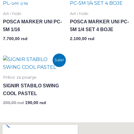
Art i hobi
Art i hobi
POSCA MARKER UNI PC-
POSCA MARKER UNI PC-
5M 1/16
5M 1/4 SET 4 BOJE
7.700,00
rsd
2.100,00
rsd
Оригинална
Тренутна
Sale!
цена
цена
је
је:
била:
190,00 rsd.
Pribor za pisanje
200,00 rsd.
SIGNIR STABILO SWING
COOL PASTEL
200,00
rsd
190,00
rsd