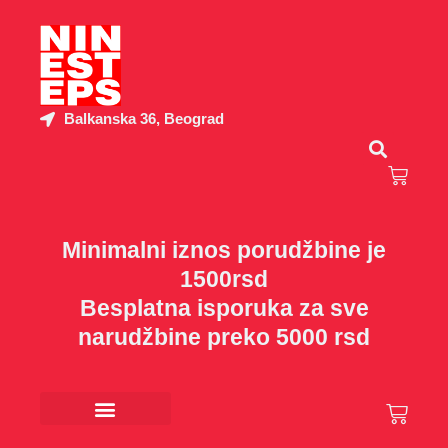
Пређи
на
садржај
Balkanska 36, Beograd
Cart
Minimalni iznos porudžbine je
1500rsd
Besplatna isporuka za sve
narudžbine preko 5000 rsd
Cart
Kancelarijski materijal
Poklon program