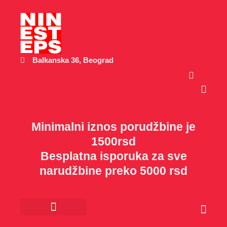
Пређи
на
садржај
Balkanska 36, Beograd
Cart
Minimalni iznos porudžbine je
1500rsd
Besplatna isporuka za sve
narudžbine preko 5000 rsd
Cart
Kancelarijski materijal
Poklon program