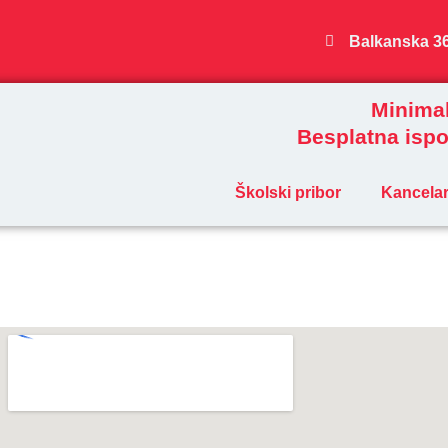
Пређи
на
Balkanska 3
садржај
Minimal
Besplatna ispo
Školski pribor
Kancelari