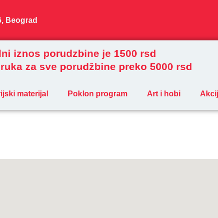
6, Beograd
ni iznos porudzbine je 1500 rsd
ruka za sve porudžbine preko 5000 rsd
jski materijal
Poklon program
Art i hobi
Akci