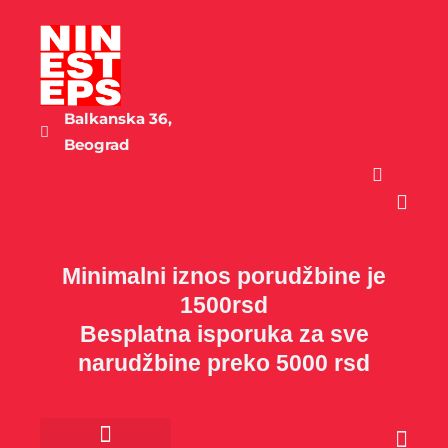
Пређи
на
садржај
Balkanska 36,
Beograd
Cart
Minimalni iznos porudžbine je
1500rsd
Besplatna isporuka za sve
narudžbine preko 5000 rsd
Cart