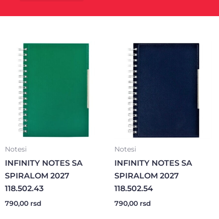
Kancelarijski materijal
Poklon program
Notesi
Notesi
INFINITY NOTES SA
INFINITY NOTES SA
SPIRALOM 2027
SPIRALOM 2027
118.502.43
118.502.54
790,00
rsd
790,00
rsd