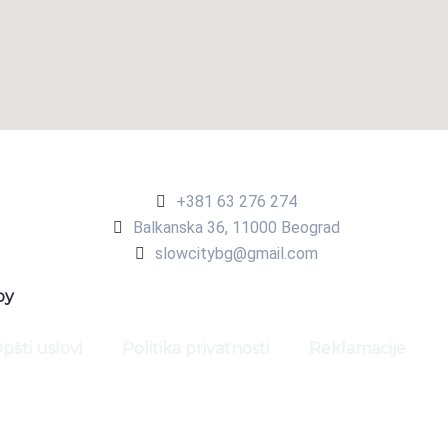
+381 63 276 274​
Balkanska 36, 11000 Beograd​
slowcitybg@gmail.com
by
pšti uslovi
Politika privatnosti
Reklamacije