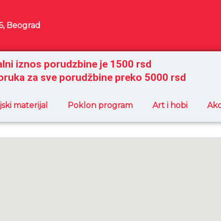
6, Beograd
lni iznos porudzbine je 1500 rsd
oruka za sve porudžbine preko 5000 rsd
ski materijal
Poklon program
Art i hobi
Akc