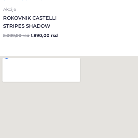
је
је:
била:
1.890,00 rsd.
Akcije
2.000,00 rsd.
ROKOVNIK CASTELLI
STRIPES SHADOW
2.000,00
rsd
1.890,00
rsd