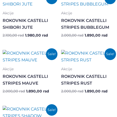
цена
цена
цена
цена
је
је:
је
је:
била:
1.980,00 rsd.
била:
1.890
Akcije
Akcije
2.100,00 rsd.
2.000,00 rsd.
ROKOVNIK CASTELLI
ROKOVNIK CASTELLI
SHIBORI JUTE
STRIPES BUBBLEGUM
2.100,00
rsd
1.980,00
rsd
2.000,00
rsd
1.890,00
rsd
Оригинална
Тренутна
Оригинална
Трен
Sale!
Sale!
цена
цена
цена
цена
је
је:
је
је:
била:
1.890,00 rsd.
била:
1.890
Akcije
Akcije
2.000,00 rsd.
2.000,00 rsd.
ROKOVNIK CASTELLI
ROKOVNIK CASTELLI
STRIPES MAUVE
STRIPES RUST
2.000,00
rsd
1.890,00
rsd
2.000,00
rsd
1.890,00
rsd
Оригинална
Тренутна
Sale!
цена
цена