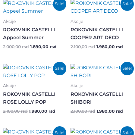
Оригинална
Тренутна
Оригинална
Трену
Sale!
Sale!
цена
цена
цена
цена
је
је:
је
је:
била:
1.890,00 rsd.
била:
1.980,
Akcije
Akcije
2.000,00 rsd.
2.100,00 rsd.
ROKOVNIK CASTELLI
ROKOVNIK CASTELLI
Appeel Summer
COOPER ART DECO
2.000,00
rsd
1.890,00
rsd
2.100,00
rsd
1.980,00
rsd
Оригинална
Тренутна
Оригинална
Трену
Sale!
Sale!
цена
цена
цена
цена
је
је:
је
је:
била:
1.980,00 rsd.
била:
1.980,
Akcije
Akcije
2.100,00 rsd.
2.100,00 rsd.
ROKOVNIK CASTELLI
ROKOVNIK CASTELLI
ROSE LOLLY POP
SHIBORI
2.100,00
rsd
1.980,00
rsd
2.100,00
rsd
1.980,00
rsd
Оригинална
Тренутна
Оригинална
Трен
Sale!
Sale!