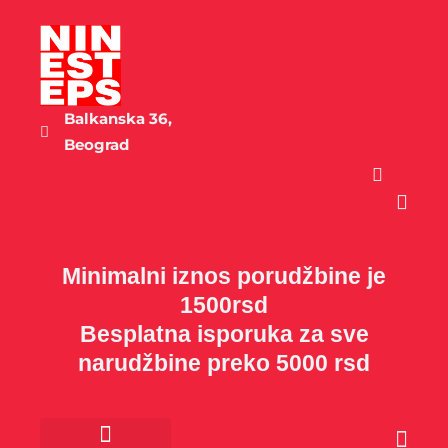
Пређи
на
садржај
Balkanska 36,
Beograd
Cart
Minimalni iznos porudžbine je
1500rsd
Besplatna isporuka za sve
narudžbine preko 5000 rsd
Cart