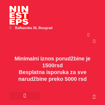
Пређи
на
садржај
Balkanska 36, Beograd
Cart
Minimalni iznos porudžbine je
1500rsd
Besplatna isporuka za sve
narudžbine preko 5000 rsd
Cart
Kancelarijski materijal
Poklon program