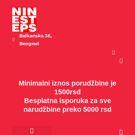
Пређи
на
садржај
Balkanska 36,
Beograd
Cart
Minimalni iznos porudžbine je
1500rsd
Besplatna isporuka za sve
narudžbine preko 5000 rsd
Cart