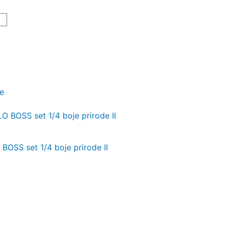
art
je
BOSS set 1/4 boje prirode II