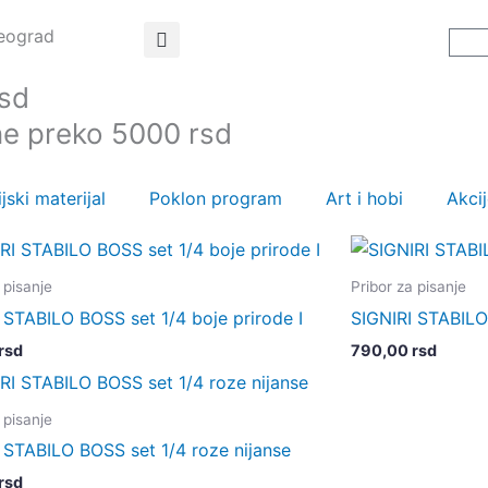
Beograd
C
rsd
ne preko 5000 rsd
jski materijal
Poklon program
Art i hobi
Akci
 pisanje
Pribor za pisanje
 STABILO BOSS set 1/4 boje prirode I
SIGNIRI STABILO 
rsd
790,00
rsd
 pisanje
 STABILO BOSS set 1/4 roze nijanse
rsd