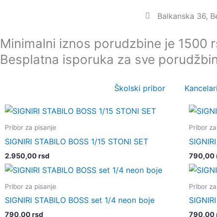
Пређи
Balkanska 36, 
на
садржај
Minimalni iznos porudzbine je 1500 
Besplatna isporuka za sve porudžbi
Školski pribor
Kancelari
Pribor za pisanje
Pribor za
SIGNIRI STABILO BOSS 1/15 STONI SET
SIGNIRI
2.950,00
rsd
790,00
Pribor za pisanje
Pribor za
SIGNIRI STABILO BOSS set 1/4 neon boje
SIGNIRI
790,00
rsd
790,00