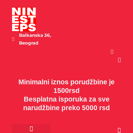
Пређи
на
садржај
Balkanska 36,
Beograd
Cart
Minimalni iznos porudžbine je
1500rsd
Besplatna isporuka za sve
narudžbine preko 5000 rsd
Cart