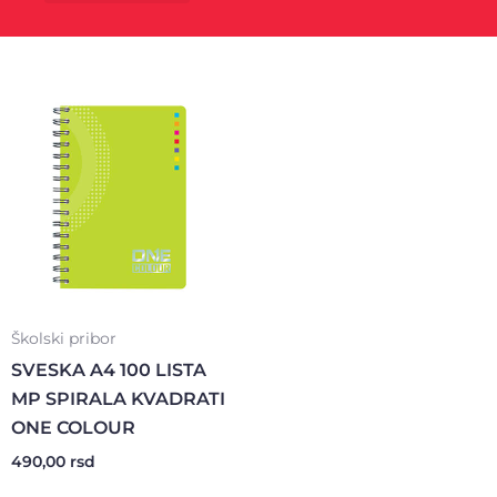
Kancelarijski materijal
Poklon program
Školski pribor
SVESKA A4 100 LISTA
MP SPIRALA KVADRATI
ONE COLOUR
490,00
rsd