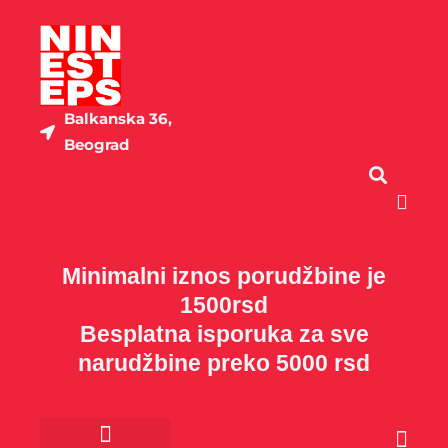
Пређи
на
садржај
Balkanska 36,
Beograd
Cart
Minimalni iznos porudžbine je
1500rsd
Besplatna isporuka za sve
narudžbine preko 5000 rsd
Cart