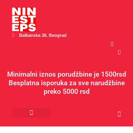
Пређи
на
садржај
Balkanska 36, Beograd
Cart
Minimalni iznos porudžbine je 1500rsd
Besplatna isporuka za sve narudžbine
preko 5000 rsd
Cart
Kancelarijski materijal
Poklon program