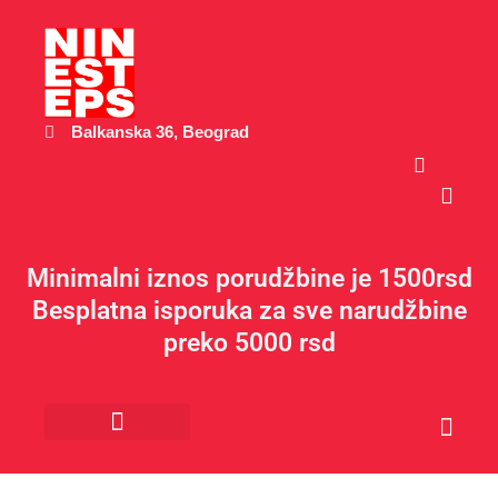
Пређи
на
садржај
Balkanska 36, Beograd
Cart
Minimalni iznos porudžbine je 1500rsd
Besplatna isporuka za sve narudžbine
preko 5000 rsd
Cart
Kancelarijski materijal
Poklon program