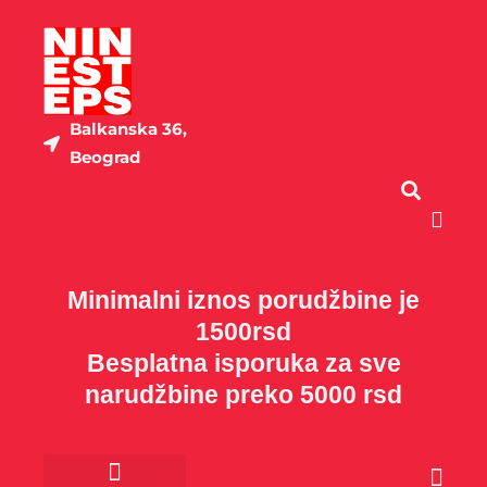
Пређи
на
садржај
Balkanska 36,
Beograd
Cart
Minimalni iznos porudžbine je
1500rsd
Besplatna isporuka za sve
narudžbine preko 5000 rsd
Cart