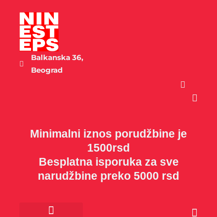
Пређи
на
садржај
Balkanska 36,
Beograd
Cart
Minimalni iznos porudžbine je
1500rsd
Besplatna isporuka za sve
narudžbine preko 5000 rsd
Cart