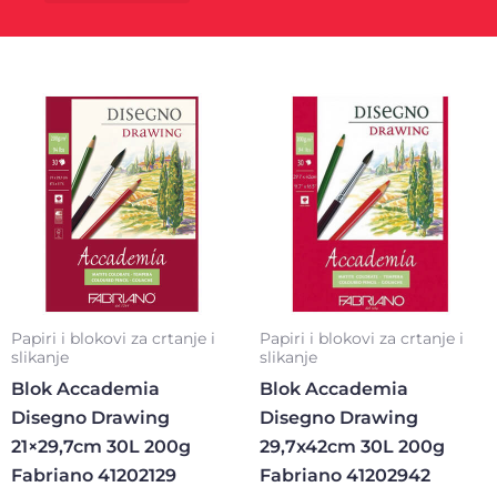
Kancelarijski materijal
Poklon program
Papiri i blokovi za crtanje i
Papiri i blokovi za crtanje i
slikanje
slikanje
Blok Accademia
Blok Accademia
Disegno Drawing
Disegno Drawing
21×29,7cm 30L 200g
29,7x42cm 30L 200g
Fabriano 41202129
Fabriano 41202942