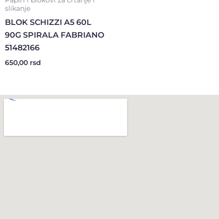
Papiri i blokovi za crtanje i
slikanje
BLOK SCHIZZI A5 60L
90G SPIRALA FABRIANO
51482166
650,00
rsd