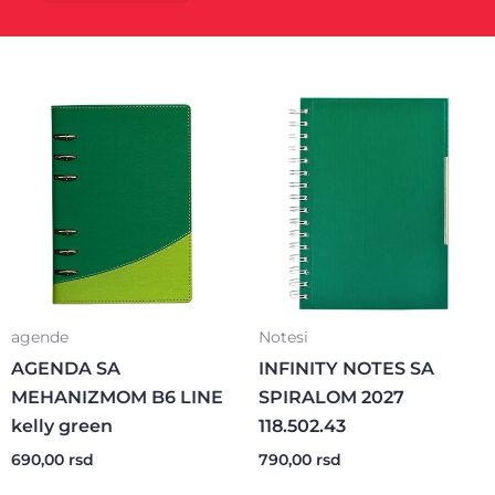
Kancelarijski materijal
Poklon program
agende
Notesi
AGENDA SA
INFINITY NOTES SA
MEHANIZMOM B6 LINE
SPIRALOM 2027
kelly green
118.502.43
690,00
rsd
790,00
rsd