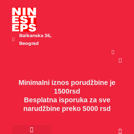
Пређи
на
садржај
Balkanska 36,
Beograd
Cart
Minimalni iznos porudžbine je
1500rsd
Besplatna isporuka za sve
narudžbine preko 5000 rsd
Cart