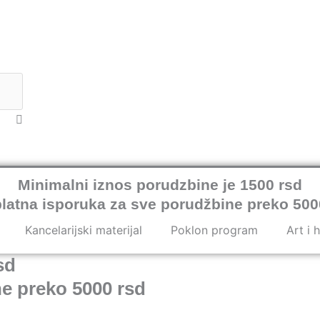
Minimalni iznos porudzbine je 1500 rsd
latna isporuka za sve porudžbine preko 500
Kancelarijski materijal
Poklon program
Art i 
sd
e preko 5000 rsd
ogram
Art i hobi
Akcije