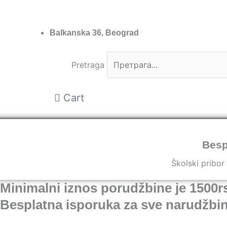
Пређи
на
садржај
Balkanska 36, Beograd
Pretraga
Cart
Besp
Školski pribor
Minimalni iznos porudžbine je 1500r
Besplatna isporuka za sve narudžbin
Školski pribor
Kancelarijski materijal
Poklon pr