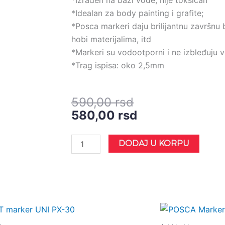
*Izrađen na bazi vode, nije toksičan
*Idealan za body painting i grafite;
*Posca markeri daju brilijantnu završnu
hobi materijalima, itd
*Markeri su vodootporni i ne izbleđuju
*Trag ispisa: oko 2,5mm
Оригинална
Тренутна
590,00
rsd
цена
цена
580,00
rsd
је
је:
била:
580,00 rsd.
POSCA
DODAJ U KORPU
590,00 rsd.
Marker
UNI
PC-
5M
bright
Ориги
цена
yellow
је