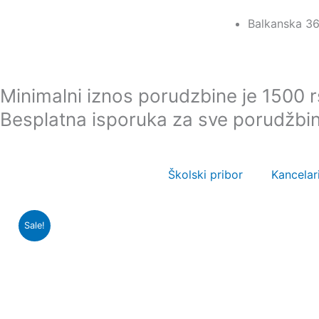
Пређи
Balkanska 36
на
садржај
Minimalni iznos porudzbine je 1500 
Besplatna isporuka za sve porudžbi
Školski pribor
Kancelari
Sale!