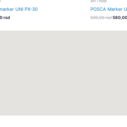
i
Art i hobi
количина
била:
marker UNI PX-30
POSCA Marker U
590,00
00
rsd
590,00
rsd
580,0