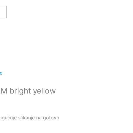
art
je
 bright yellow
gućuje slikanje na gotovo