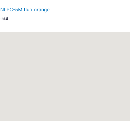
580,00 rsd.
NI PC-5M fluo orange
 rsd.
0
rsd