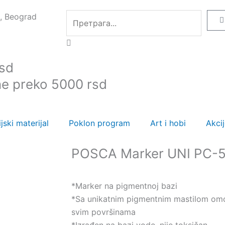
Pretraga
, Beograd
C
rsd
ne preko 5000 rsd
jski materijal
Poklon program
Art i hobi
Akci
POSCA Marker UNI PC-5M
*Marker na pigmentnoj bazi
*Sa unikatnim pigmentnim mastilom omo
svim površinama