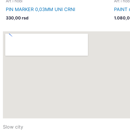
Art i hobi
Art i hob
PIN MARKER 0,03MM UNI CRNI
PAINT 
330,00
rsd
1.080,
Slow city