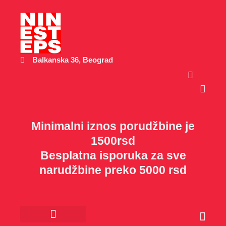
Пређи
на
садржај
Balkanska 36, Beograd
Cart
Minimalni iznos porudžbine je
1500rsd
Besplatna isporuka za sve
narudžbine preko 5000 rsd
Cart