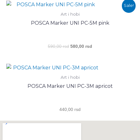
Оригинална
Тренутна
Sale!
цена
цена
Art i hobi
је
је:
била:
580,00 rsd.
POSCA Marker UNI PC-5M pink
590,00 rsd.
590,00
rsd
580,00
rsd
Art i hobi
POSCA Marker UNI PC-3M apricot
440,00
rsd