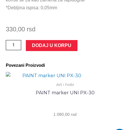
*Debljina ispisa: 0,05mm
330,00
rsd
PIN
DODAJ U KORPU
MARKER
0,05MM
Povezani Proizvodi
UNI
CRNI
количина
Art i hobi
PAINT marker UNI PX-30
1.080,00
rsd